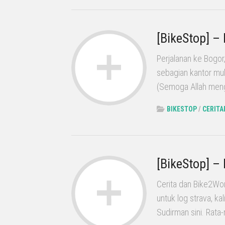
[BikeStop] –
Perjalanan ke Bogo
sebagian kantor mu
(Semoga Allah mengh
BIKESTOP
/
CERITA
[BikeStop] –
Cerita dan Bike2Wo
untuk log strava, ka
Sudirman sini. Rata-