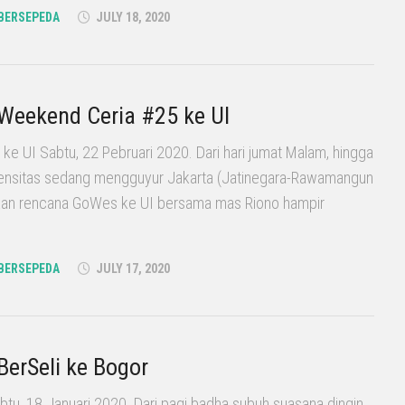
BERSEPEDA
JULY 18, 2020
 Weekend Ceria #25 ke UI
e UI Sabtu, 22 Pebruari 2020. Dari hari jumat Malam, hingga
ntensitas sedang mengguyur Jakarta (Jatinegara-Rawamangun
kan rencana GoWes ke UI bersama mas Riono hampir
BERSEPEDA
JULY 17, 2020
BerSeli ke Bogor
btu, 18 Januari 2020. Dari pagi badha subuh suasana dingin