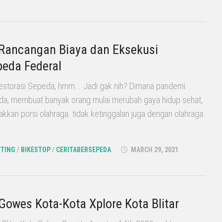
 Rancangan Biaya dan Eksekusi
peda Federal
estorasi Sepeda, hmm…. Jadi gak nih? Dimana pandemi
anda, membuat banyak orang mulai merubah gaya hidup sehat,
kan porsi olahraga. tidak ketinggalan juga dengan olahraga
TTING
/
BIKESTOP
/
CERITABERSEPEDA
MARCH 29, 2021
 Gowes Kota-Kota Xplore Kota Blitar