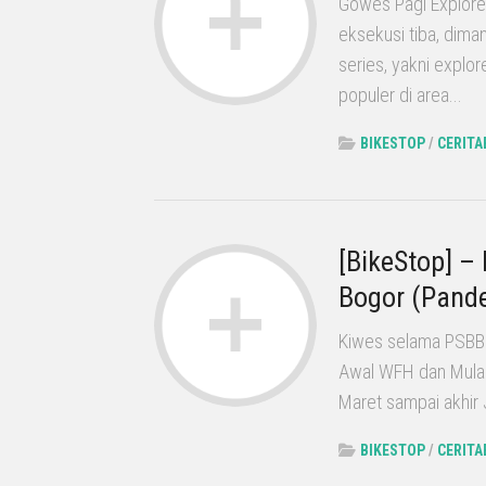
Gowes Pagi Explore 
eksekusi tiba, dima
series, yakni explo
populer di area...
BIKESTOP
/
CERITA
[BikeStop] –
Bogor (Pande
Kiwes selama PSBB d
Awal WFH dan Mulai
Maret sampai akhir 
BIKESTOP
/
CERITA