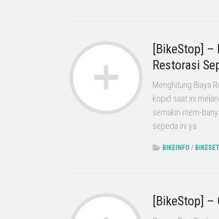
[BikeStop] –
Restorasi Se
Menghitung Biaya R
kopid saat ini mel
semakin mem-banyak
sepeda ini ya...
BIKEINFO
/
BIKESE
[BikeStop] –