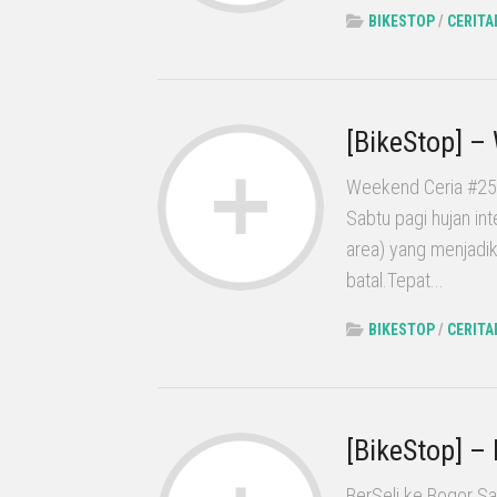
BIKESTOP
/
CERITA
[BikeStop] –
Weekend Ceria #25 k
Sabtu pagi hujan i
area) yang menjadi
batal.Tepat...
BIKESTOP
/
CERITA
[BikeStop] – 
BerSeli ke Bogor Sa