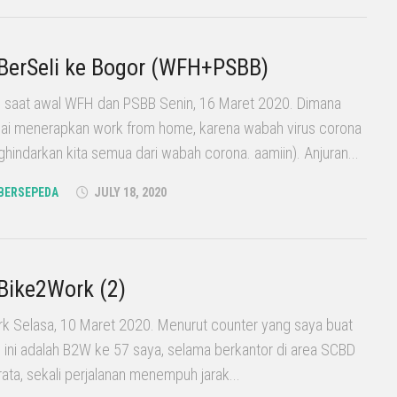
 BerSeli ke Bogor (WFH+PSBB)
r, saat awal WFH dan PSBB Senin, 16 Maret 2020. Dimana
lai menerapkan work from home, karena wabah virus corona
indarkan kita semua dari wabah corona. aamiin). Anjuran...
BERSEPEDA
JULY 18, 2020
 Bike2Work (2)
rk Selasa, 10 Maret 2020. Menurut counter yang saya buat
li ini adalah B2W ke 57 saya, selama berkantor di area SCBD
rata, sekali perjalanan menempuh jarak...