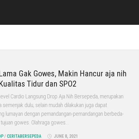
 Lama Gak Gowes, Makin Hancur aja nih
 Kualitas Tidur dan SPO2
Level Cardio Langsung Drop Aja Nih Bersepeda, merupakan
ya semenjak dulu, selain mudah dilakukan juga dapat
ng lumayan dengan pemandangan-pemandangan berbeda-
 tujuan gowes. Olahraga gowes...
OP
/
CERITABERSEPEDA
JUNE 8, 2021