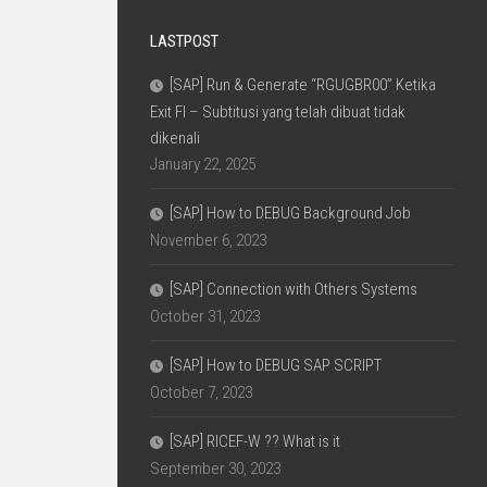
LASTPOST
[SAP] Run & Generate “RGUGBR00” Ketika
Exit FI – Subtitusi yang telah dibuat tidak
dikenali
January 22, 2025
[SAP] How to DEBUG Background Job
November 6, 2023
[SAP] Connection with Others Systems
October 31, 2023
[SAP] How to DEBUG SAP SCRIPT
October 7, 2023
[SAP] RICEF-W ?? What is it
September 30, 2023