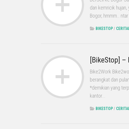
dan kemricik hujan,
Bogor, hmmm… ntar d
BIKESTOP
/
CERITA
[BikeStop] –
Bike2Work Bike2wor
berangkat dan pulang
*demikian yang terp
kantor...
BIKESTOP
/
CERITA