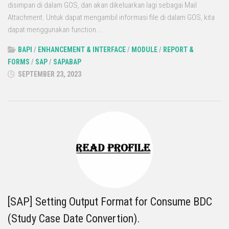
disimpan di dalam GOS, dan akan dikeluarkan lagi sebagai Mail
Attachment. Untuk dapat mengambil informasi file di dalam GOS, kita
dapat menggunakan function...
BAPI
/
ENHANCEMENT & INTERFACE
/
MODULE
/
REPORT &
FORMS
/
SAP
/
SAPABAP
SEPTEMBER 23, 2023
[SAP] Setting Output Format for Consume BDC
(Study Case Date Convertion).