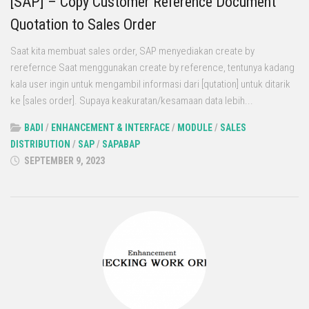
[SAP] – Copy Customer Reference Document
Quotation to Sales Order
Saat kita membuat sales order, SAP menyediakan create by
rerefernce Saat menggunakan create by reference, tentunya kadang
kala user ingin untuk mengambil informasi dari [qutation] untuk ditarik
ke [sales order]. Supaya keakuratan/kesamaan data lebih...
BADI
/
ENHANCEMENT & INTERFACE
/
MODULE
/
SALES
DISTRIBUTION
/
SAP
/
SAPABAP
SEPTEMBER 9, 2023