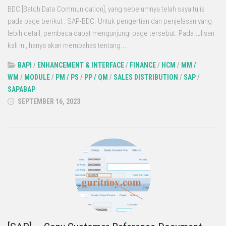
BDC [Batch Data Communication], yang sebelumnya telah saya tulis
pada page berikut : SAP-BDC. Untuk pengertian dan penjelasan yang
lebih detail, pembaca dapat mengunjungi page tersebut. Pada tulisan
kali ini, hanya akan membahas tentang...
BAPI
/
ENHANCEMENT & INTERFACE
/
FINANCE
/
HCM
/
MM /
WM
/
MODULE
/
PM / PS
/
PP / QM
/
SALES DISTRIBUTION
/
SAP
/
SAPABAP
SEPTEMBER 16, 2023