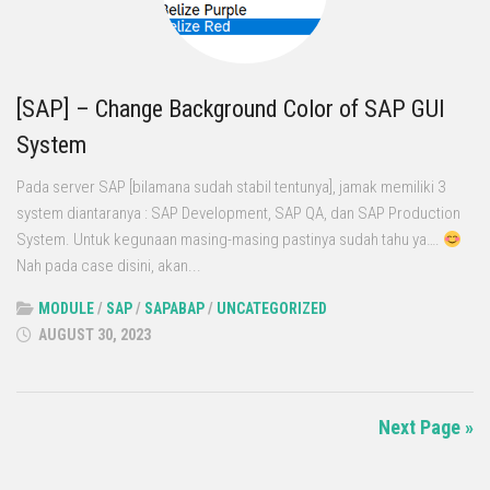
[SAP] – Change Background Color of SAP GUI
System
Pada server SAP [bilamana sudah stabil tentunya], jamak memiliki 3
system diantaranya : SAP Development, SAP QA, dan SAP Production
System. Untuk kegunaan masing-masing pastinya sudah tahu ya….
Nah pada case disini, akan...
MODULE
/
SAP
/
SAPABAP
/
UNCATEGORIZED
AUGUST 30, 2023
Next Page »