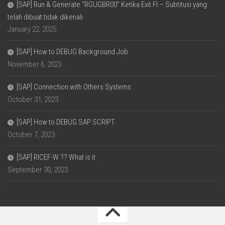
[SAP] Run & Generate “RGUGBR00” Ketika Exit FI – Subtitusi yang
telah dibuat tidak dikenali
January 22, 2025
[SAP] How to DEBUG Background Job
November 6, 2023
[SAP] Connection with Others Systems
October 31, 2023
[SAP] How to DEBUG SAP SCRIPT
October 7, 2023
[SAP] RICEF-W ?? What is it
September 30, 2023