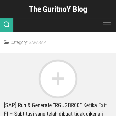
Skip
The GuritnoY Blog
to
content
Category:
SAPABAP
[SAP] Run & Generate “RGUGBR00” Ketika Exit
FI – Subtitusi yang telah dibuat tidak dikenali