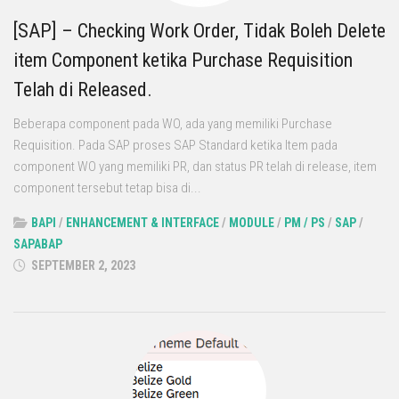
[SAP] – Checking Work Order, Tidak Boleh Delete
item Component ketika Purchase Requisition
Telah di Released.
Beberapa component pada WO, ada yang memiliki Purchase
Requisition. Pada SAP proses SAP Standard ketika Item pada
component WO yang memiliki PR, dan status PR telah di release, item
component tersebut tetap bisa di...
BAPI
/
ENHANCEMENT & INTERFACE
/
MODULE
/
PM / PS
/
SAP
/
SAPABAP
SEPTEMBER 2, 2023