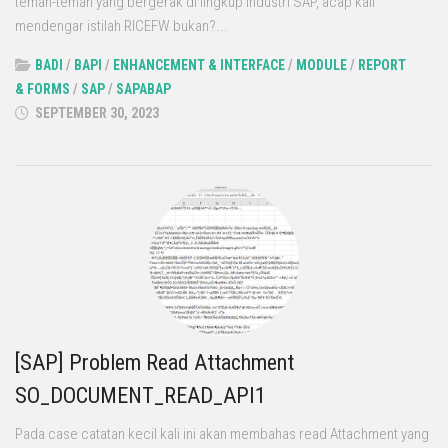
teman-teman yang bergerak di lingkup industri SAP, acap kali
mendengar istilah RICEFW bukan?...
BADI
/
BAPI
/
ENHANCEMENT & INTERFACE
/
MODULE
/
REPORT
& FORMS
/
SAP
/
SAPABAP
SEPTEMBER 30, 2023
[SAP] Problem Read Attachment
SO_DOCUMENT_READ_API1
Pada case catatan kecil kali ini akan membahas read Attachment yang