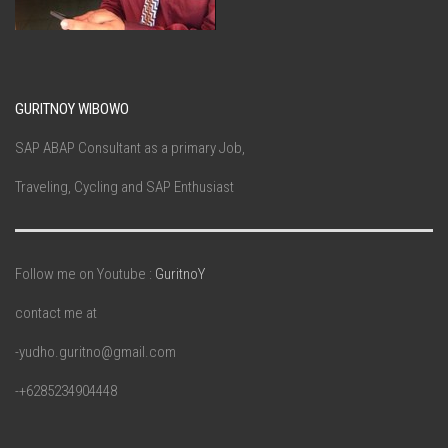
GURITNOY WIBOWO
SAP ABAP Consultant as a primary Job,
Traveling, Cycling and SAP Enthusiast
Follow me on Youtube :
GuritnoY
contact me at
-yudho.guritno@gmail.com
-+6285234904448