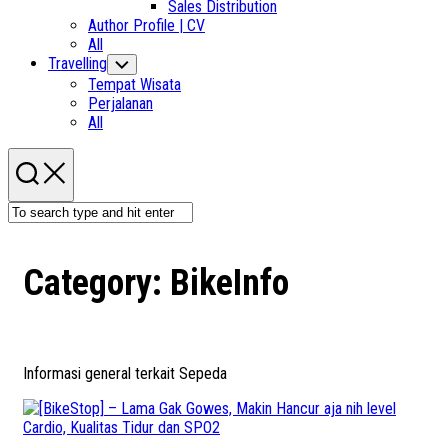
Sales Distribution
Author Profile | CV
All
Travelling
Toggle
Child
Tempat Wisata
Menu
Perjalanan
All
Category:
BikeInfo
Informasi general terkait Sepeda