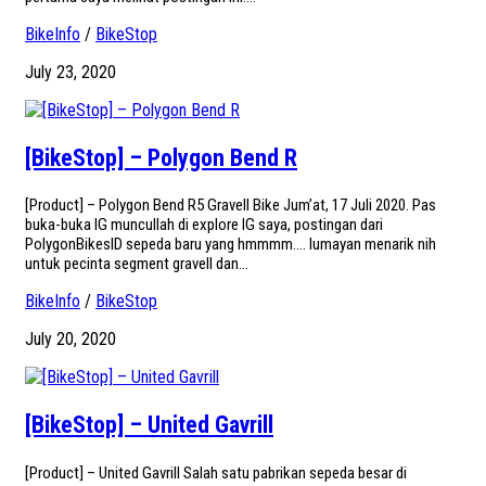
BikeInfo
/
BikeStop
July 23, 2020
[BikeStop] – Polygon Bend R
[Product] – Polygon Bend R5 Gravell Bike Jum’at, 17 Juli 2020. Pas
buka-buka IG muncullah di explore IG saya, postingan dari
PolygonBikesID sepeda baru yang hmmmm…. lumayan menarik nih
untuk pecinta segment gravell dan...
BikeInfo
/
BikeStop
July 20, 2020
[BikeStop] – United Gavrill
[Product] – United Gavrill Salah satu pabrikan sepeda besar di