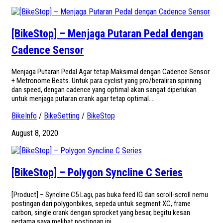
[BikeStop] – Menjaga Putaran Pedal dengan
Cadence Sensor
Menjaga Putaran Pedal Agar tetap Maksimal dengan Cadence Sensor
+ Metronome Beats. Untuk para cyclist yang pro/beraliran spinning
dan speed, dengan cadence yang optimal akan sangat diperlukan
untuk menjaga putaran crank agar tetap optimal....
BikeInfo
/
BikeSetting
/
BikeStop
August 8, 2020
[BikeStop] – Polygon Syncline C Series
[Product] – Syncline C5 Lagi, pas buka feed IG dan scroll-scroll nemu
postingan dari polygonbikes, sepeda untuk segment XC, frame
carbon, single crank dengan sprocket yang besar, begitu kesan
pertama saya melihat postingan ini....