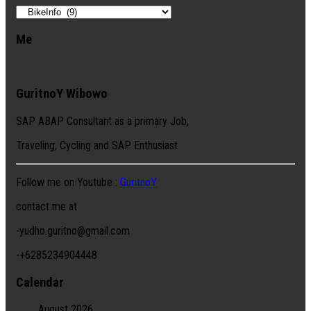
Categories
Me
GuritnoY Wibowo
SAP ABAP Consultant as a primary Job,
Traveling, Cycling and SAP Enthusiast
Follow me on Youtube :
GuritnoY
contact me at
-yudho.guritno@gmail.com
-+6285234904448
Calendar
August 2026