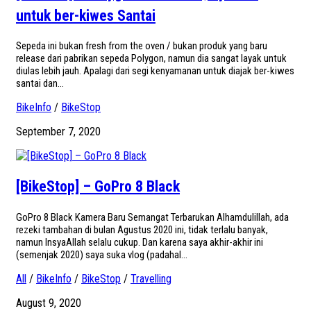
untuk ber-kiwes Santai
Sepeda ini bukan fresh from the oven / bukan produk yang baru
release dari pabrikan sepeda Polygon, namun dia sangat layak untuk
diulas lebih jauh. Apalagi dari segi kenyamanan untuk diajak ber-kiwes
santai dan...
BikeInfo
/
BikeStop
September 7, 2020
[BikeStop] – GoPro 8 Black
GoPro 8 Black Kamera Baru Semangat Terbarukan Alhamdulillah, ada
rezeki tambahan di bulan Agustus 2020 ini, tidak terlalu banyak,
namun InsyaAllah selalu cukup. Dan karena saya akhir-akhir ini
(semenjak 2020) saya suka vlog (padahal...
All
/
BikeInfo
/
BikeStop
/
Travelling
August 9, 2020