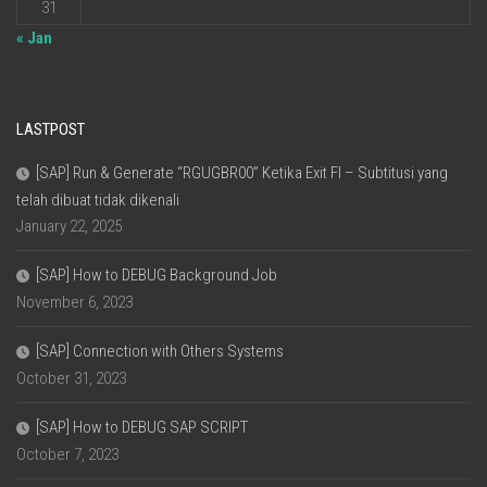
31
« Jan
LASTPOST
[SAP] Run & Generate “RGUGBR00” Ketika Exit FI – Subtitusi yang
telah dibuat tidak dikenali
January 22, 2025
[SAP] How to DEBUG Background Job
November 6, 2023
[SAP] Connection with Others Systems
October 31, 2023
[SAP] How to DEBUG SAP SCRIPT
October 7, 2023