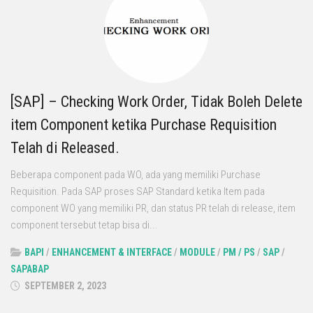
[SAP] – Checking Work Order, Tidak Boleh Delete
item Component ketika Purchase Requisition
Telah di Released.
Beberapa component pada WO, ada yang memiliki Purchase
Requisition. Pada SAP proses SAP Standard ketika Item pada
component WO yang memiliki PR, dan status PR telah di release, item
component tersebut tetap bisa di...
BAPI
/
ENHANCEMENT & INTERFACE
/
MODULE
/
PM / PS
/
SAP
/
SAPABAP
SEPTEMBER 2, 2023