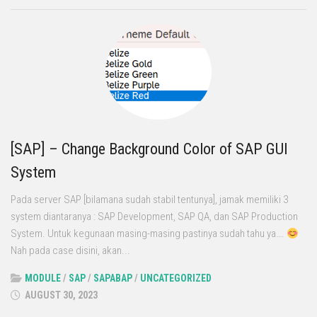
[SAP] – Change Background Color of SAP GUI
System
Pada server SAP [bilamana sudah stabil tentunya], jamak memiliki 3
system diantaranya : SAP Development, SAP QA, dan SAP Production
System. Untuk kegunaan masing-masing pastinya sudah tahu ya….
Nah pada case disini, akan...
MODULE
/
SAP
/
SAPABAP
/
UNCATEGORIZED
AUGUST 30, 2023