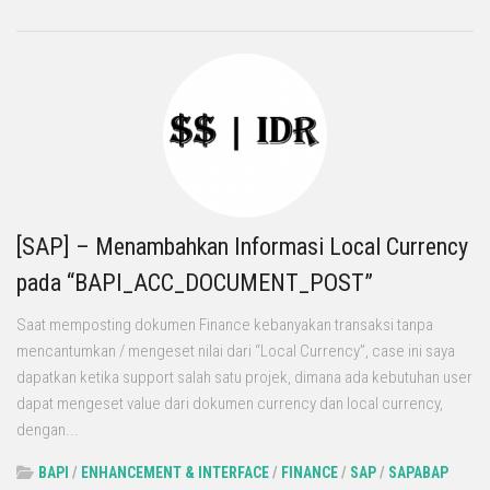
[SAP] – Menambahkan Informasi Local Currency
pada “BAPI_ACC_DOCUMENT_POST”
Saat memposting dokumen Finance kebanyakan transaksi tanpa
mencantumkan / mengeset nilai dari “Local Currency”, case ini saya
dapatkan ketika support salah satu projek, dimana ada kebutuhan user
dapat mengeset value dari dokumen currency dan local currency,
dengan...
BAPI
/
ENHANCEMENT & INTERFACE
/
FINANCE
/
SAP
/
SAPABAP