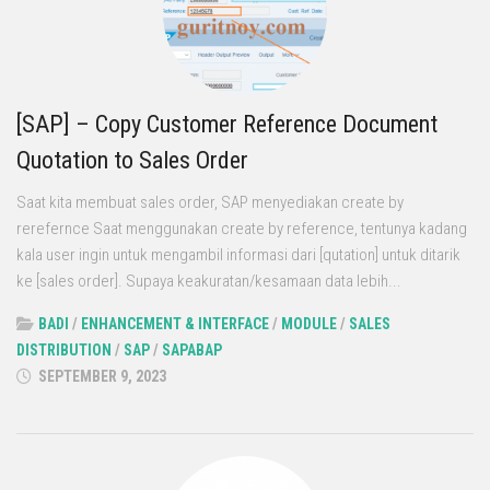
[SAP] – Copy Customer Reference Document
Quotation to Sales Order
Saat kita membuat sales order, SAP menyediakan create by
rerefernce Saat menggunakan create by reference, tentunya kadang
kala user ingin untuk mengambil informasi dari [qutation] untuk ditarik
ke [sales order]. Supaya keakuratan/kesamaan data lebih...
BADI
/
ENHANCEMENT & INTERFACE
/
MODULE
/
SALES
DISTRIBUTION
/
SAP
/
SAPABAP
SEPTEMBER 9, 2023