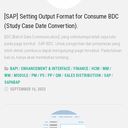
[SAP] Setting Output Format for Consume BDC
(Study Case Date Convertion).
BDC [Batch Data Communication], yang sebelumnya telah saya tulis
pada page berikut : SAP-BDC. Untuk pengertian dan penjelasan yang
lebih detail, pembaca dapat mengunjungi page tersebut. Pada tulisan
kali ini, hanya akan membahas tentang...
BAPI
/
ENHANCEMENT & INTERFACE
/
FINANCE
/
HCM
/
MM /
WM
/
MODULE
/
PM / PS
/
PP / QM
/
SALES DISTRIBUTION
/
SAP
/
SAPABAP
SEPTEMBER 16, 2023