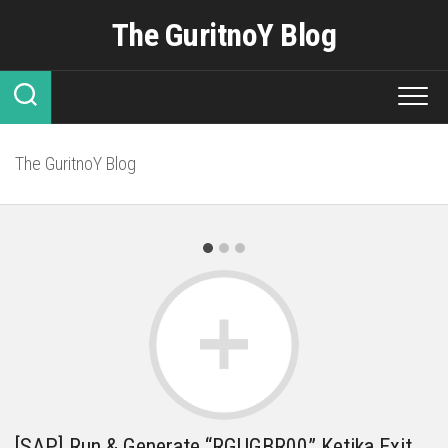
Skip
The GuritnoY Blog
to
content
The GuritnoY Blog
[SAP] Run & Generate “RGUGBR00” Ketika Exit
[