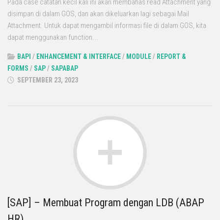
Pada case catatan kecil kali ini akan membahas read Attachment yang
disimpan di dalam GOS, dan akan dikeluarkan lagi sebagai Mail
Attachment. Untuk dapat mengambil informasi file di dalam GOS, kita
dapat menggunakan function...
BAPI
/
ENHANCEMENT & INTERFACE
/
MODULE
/
REPORT &
FORMS
/
SAP
/
SAPABAP
SEPTEMBER 23, 2023
[SAP] – Membuat Program dengan LDB (ABAP
HR)