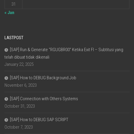
31
« Jan
LASTPOST
[SAP] Run & Generate “RGUGBR00” Ketika Exit FI – Subtitusi yang
telah dibuat tidak dikenali
January 22, 2025
[SAP] How to DEBUG Background Job
November 6, 2023
[SAP] Connection with Others Systems
October 31, 2023
[SAP] How to DEBUG SAP SCRIPT
October 7, 2023