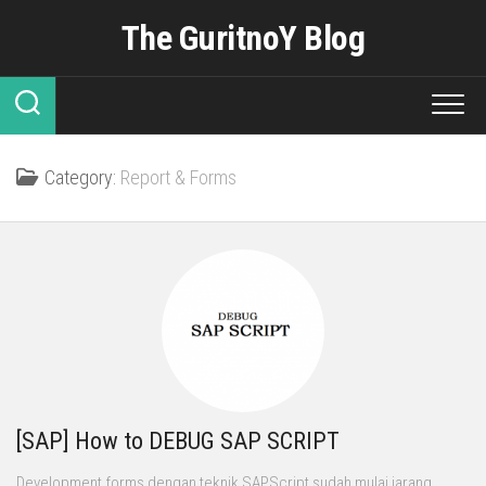
Skip
The GuritnoY Blog
to
content
Category:
Report & Forms
[SAP] How to DEBUG SAP SCRIPT
Development forms dengan teknik SAPScript sudah mulai jarang