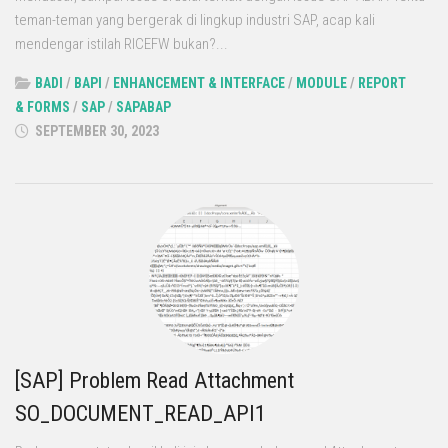
teman-teman yang bergerak di lingkup industri SAP, acap kali
mendengar istilah RICEFW bukan?...
BADI
/
BAPI
/
ENHANCEMENT & INTERFACE
/
MODULE
/
REPORT
& FORMS
/
SAP
/
SAPABAP
SEPTEMBER 30, 2023
[SAP] Problem Read Attachment
SO_DOCUMENT_READ_API1