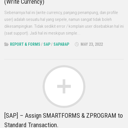
(Write Currency)
Sebenarnya hal ini (write currency, panjang penampung, dan profile
user) adalah sesuatu hal yang sepele, namun sangat tidak boleh
dikesampingkan. Tidak sedikit error / komplain user disebabkan hal ini
(saat support). Jadi hal ini meskipun simple...
REPORT & FORMS
/
SAP
/
SAPABAP
MAY 23, 2022
[SAP] – Assign SMARTFORMS & ZPROGRAM to
Standard Transaction.