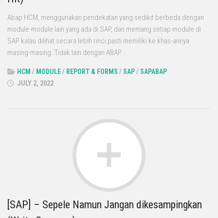
Abap HCM, menggunakan pendekatan yang sedikit berbeda dengan
module-module lain yang ada di SAP, dan memang setiap module di
SAP kalau dilihat secara lebih rinci pasti memiliki ke khas-annya
masing-masing. Tidak lain dengan ABAP...
HCM
/
MODULE
/
REPORT & FORMS
/
SAP
/
SAPABAP
JULY 2, 2022
[SAP] – Sepele Namun Jangan dikesampingkan