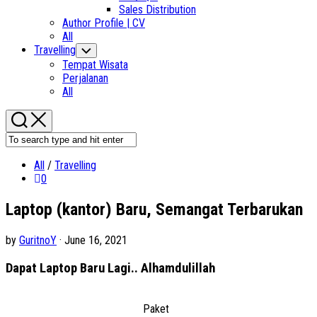
Sales Distribution
Author Profile | CV
All
Current
Travelling
Toggle
Child
Page
Tempat Wisata
Menu
Parent
Perjalanan
Current
All
Page
Parent
All
/
Travelling
0
Laptop (kantor) Baru, Semangat Terbarukan
by
GuritnoY
· June 16, 2021
Dapat Laptop Baru Lagi.. Alhamdulillah
Paket