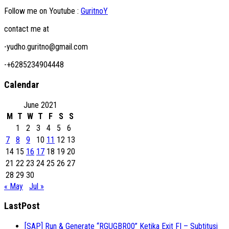
Follow me on Youtube :
GuritnoY
contact me at
-yudho.guritno@gmail.com
-+6285234904448
Calendar
June 2021
M
T
W
T
F
S
S
1
2
3
4
5
6
7
8
9
10
11
12
13
14
15
16
17
18
19
20
21
22
23
24
25
26
27
28
29
30
« May
Jul »
LastPost
[SAP] Run & Generate “RGUGBR00” Ketika Exit FI – Subtitusi