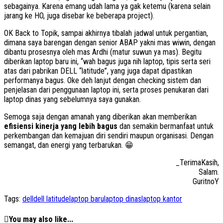
sebagainya. Karena emang udah lama ya gak ketemu (karena selain
jarang ke HO, juga disebar ke beberapa project).
OK Back to Topik, sampai akhirnya tibalah jadwal untuk pergantian,
dimana saya barengan dengan senior ABAP yakni mas wiwin, dengan
dibantu prosesnya oleh mas Ardhi (matur suwun ya mas). Begitu
diberikan laptop baru ini, “wah bagus juga nih laptop, tipis serta seri
atas dari pabrikan DELL “latitude”, yang juga dapat dipastikan
performanya bagus. Oke deh lanjut dengan checking sistem dan
penjelasan dari penggunaan laptop ini, serta proses penukaran dari
laptop dinas yang sebelumnya saya gunakan.
Semoga saja dengan amanah yang diberikan akan memberikan
efisiensi kinerja yang lebih bagus
dan semakin bermanfaat untuk
perkembangan dan kemajuan diri sendiri maupun organisasi. Dengan
semangat, dan energi yang terbarukan. 😁
_TerimaKasih,
Salam.
GuritnoY
Tags:
dell
dell latitude
laptop baru
laptop dinas
laptop kantor
You may also like...