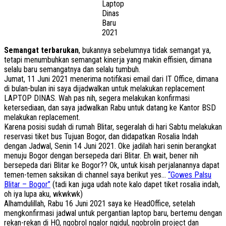
Laptop
Dinas
Baru
2021
Semangat terbarukan
, bukannya sebelumnya tidak semangat ya,
tetapi menumbuhkan semangat kinerja yang makin effisien, dimana
selalu baru semangatnya dan selalu tumbuh.
Jumat, 11 Juni 2021 menerima notifikasi email dari IT Office, dimana
di bulan-bulan ini saya dijadwalkan untuk melakukan replacement
LAPTOP DINAS. Wah pas nih, segera melakukan konfirmasi
ketersediaan, dan saya jadwalkan Rabu untuk datang ke Kantor BSD
melakukan replacement.
Karena posisi sudah di rumah Blitar, segeralah di hari Sabtu melakukan
reservasi tiket bus Tujuan Bogor, dan didapatkan Rosalia Indah
dengan Jadwal, Senin 14 Juni 2021. Oke jadilah hari senin berangkat
menuju Bogor dengan bersepeda dari Blitar. Eh wait, bener nih
bersepeda dari Blitar ke Bogor?? Ok, untuk kisah perjalanannya dapat
temen-temen saksikan di channel saya berikut yes…
“Gowes Palsu
Blitar – Bogor”
(tadi kan juga udah note kalo dapet tiket rosalia indah,
oh iya lupa aku, wkwkwk)
Alhamdulillah, Rabu 16 Juni 2021 saya ke HeadOffice, setelah
mengkonfirmasi jadwal untuk pergantian laptop baru, bertemu dengan
rekan-rekan di HO, ngobrol ngalor ngidul, ngobrolin project dan