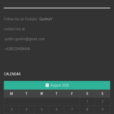
Follow me on Youtube :
GuritnoY
contact me at
-yudho.guritno@gmail.com
-+6285234904448
CALENDAR
August 2026
M
T
W
T
F
S
S
1
2
3
4
5
6
7
8
9