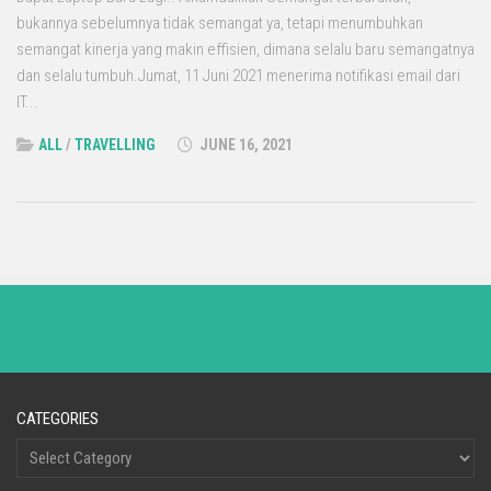
bukannya sebelumnya tidak semangat ya, tetapi menumbuhkan
semangat kinerja yang makin effisien, dimana selalu baru semangatnya
dan selalu tumbuh.Jumat, 11 Juni 2021 menerima notifikasi email dari
IT...
ALL
/
TRAVELLING
JUNE 16, 2021
CATEGORIES