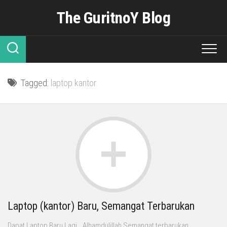
Skip
The GuritnoY Blog
to
content
Tagged:
laptop kantor
Laptop (kantor) Baru, Semangat Terbarukan
Dapat Laptop Baru Lagi.. Alhamdulillah Semangat terbarukan,