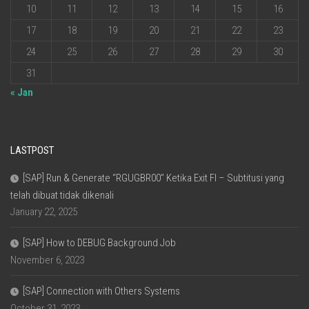
10
11
12
13
14
15
16
17
18
19
20
21
22
23
24
25
26
27
28
29
30
31
« Jan
LASTPOST
[SAP] Run & Generate “RGUGBR00” Ketika Exit FI – Subtitusi yang
telah dibuat tidak dikenali
January 22, 2025
[SAP] How to DEBUG Background Job
November 6, 2023
[SAP] Connection with Others Systems
October 31, 2023