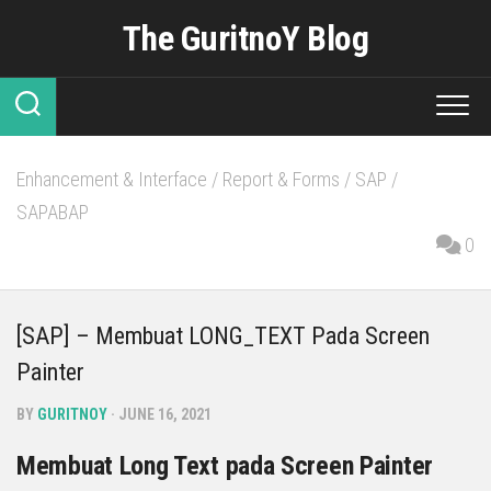
Skip
The GuritnoY Blog
to
content
Enhancement & Interface
/
Report & Forms
/
SAP
/
SAPABAP
0
[SAP] – Membuat LONG_TEXT Pada Screen
Painter
BY
GURITNOY
· JUNE 16, 2021
Membuat Long Text pada Screen Painter