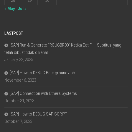
28
29
30
« May
Jul »
LASTPOST
[SAP] Run & Generate “RGUGBR00” Ketika Exit FI – Subtitusi yang
telah dibuat tidak dikenali
January 22, 2025
[SAP] How to DEBUG Background Job
November 6, 2023
[SAP] Connection with Others Systems
October 31, 2023
[SAP] How to DEBUG SAP SCRIPT
October 7, 2023