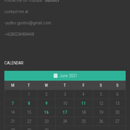
Follow me on Youtube :
GuritnoY
contact me at
-yudho.guritno@gmail.com
-+6285234904448
CALENDAR
June 2021
M
T
W
T
F
S
S
1
2
3
4
5
6
7
8
9
10
11
12
13
14
15
16
17
18
19
20
21
22
23
24
25
26
27