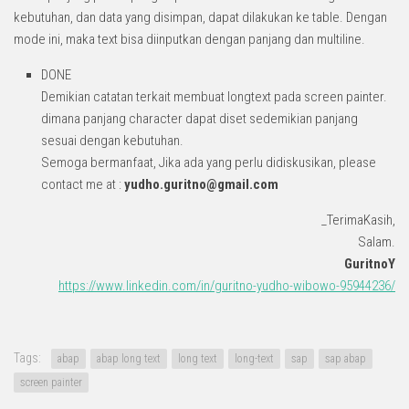
kebutuhan, dan data yang disimpan, dapat dilakukan ke table. Dengan
mode ini, maka text bisa diinputkan dengan panjang dan multiline.
DONE
Demikian catatan terkait membuat longtext pada screen painter.
dimana panjang character dapat diset sedemikian panjang
sesuai dengan kebutuhan.
Semoga bermanfaat, Jika ada yang perlu didiskusikan, please
contact me at :
yudho.guritno@gmail.com
_TerimaKasih,
Salam.
GuritnoY
https://www.linkedin.com/in/guritno-yudho-wibowo-95944236/
Tags:
abap
abap long text
long text
long-text
sap
sap abap
screen painter