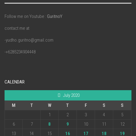
Follow me on Youtube :
GuritnoY
contact me at
-yudho.guritno@gmail.com
-+6285234904448
CALENDAR
July 2020
M
T
W
T
F
S
S
1
2
3
4
5
6
7
8
9
10
11
12
13
14
15
16
17
18
19