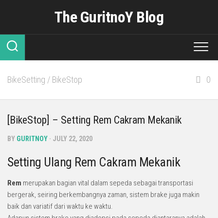
Skip
The GuritnoY Blog
to
content
BikeSetting
/
BikeStop
0
[BikeStop] – Setting Rem Cakram Mekanik
BY
GURITNOY
· JULY 22, 2020
Setting Ulang Rem Cakram Mekanik
Rem
merupakan bagian vital dalam sepeda sebagai transportasi
bergerak, seiring berkembangnya zaman, sistem brake juga makin
baik dan variatif dari waktu ke waktu.