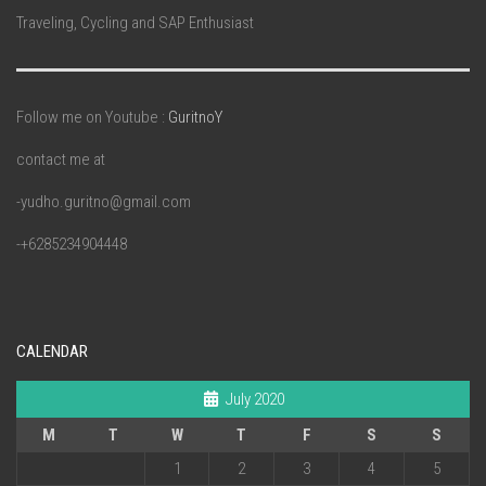
Traveling, Cycling and SAP Enthusiast
Follow me on Youtube :
GuritnoY
contact me at
-yudho.guritno@gmail.com
-+6285234904448
CALENDAR
July 2020
M
T
W
T
F
S
S
1
2
3
4
5