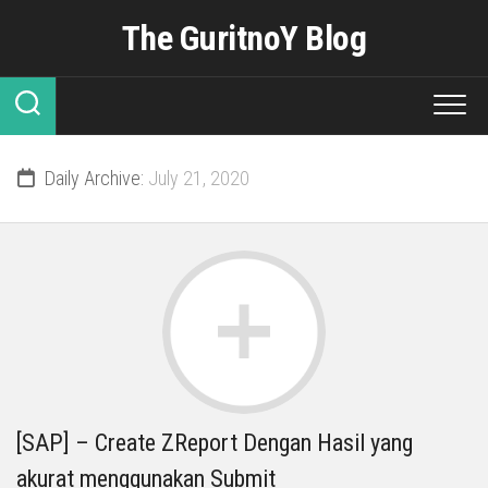
Skip
The GuritnoY Blog
to
content
Daily Archive:
July 21, 2020
[SAP] – Create ZReport Dengan Hasil yang
akurat menggunakan Submit