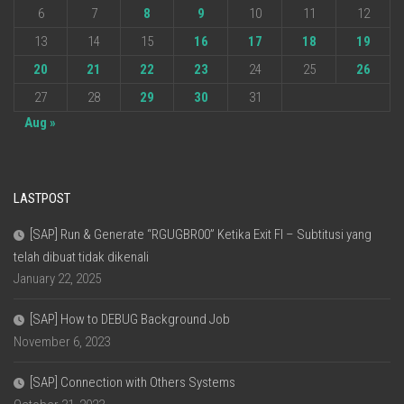
6
7
8
9
10
11
12
13
14
15
16
17
18
19
20
21
22
23
24
25
26
27
28
29
30
31
Aug »
LASTPOST
[SAP] Run & Generate “RGUGBR00” Ketika Exit FI – Subtitusi yang
telah dibuat tidak dikenali
January 22, 2025
[SAP] How to DEBUG Background Job
November 6, 2023
[SAP] Connection with Others Systems