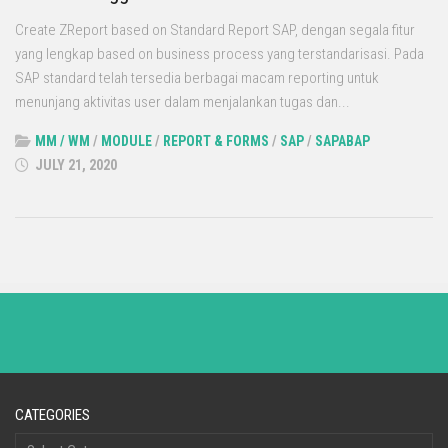
Create ZReport based on Standard Report SAP, dengan segala fitur
yang lengkap based on business process yang terstandarisasi. Pada
SAP standard telah tersedia berbagai macam reporting untuk
menunjang aktivitas user dalam menjalankan tugas dan...
MM / WM
/
MODULE
/
REPORT & FORMS
/
SAP
/
SAPABAP
JULY 21, 2020
CATEGORIES