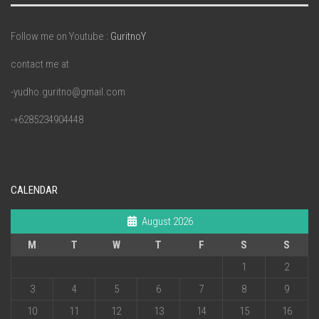
Follow me on Youtube :
GuritnoY
contact me at
-yudho.guritno@gmail.com
-+6285234904448
CALENDAR
August 2026
M
T
W
T
F
S
S
1
2
3
4
5
6
7
8
9
10
11
12
13
14
15
16