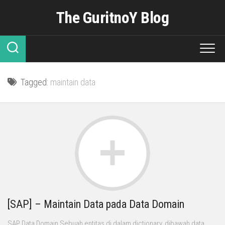
Skip
The GuritnoY Blog
to
content
Tagged:
maintain data
[SAP] – Maintain Data pada Data Domain
SAP Data Domain Sebuah entitas di dalam dictionary, dibawah data