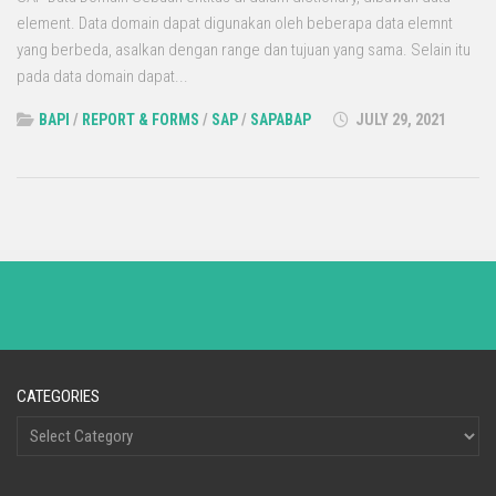
element. Data domain dapat digunakan oleh beberapa data elemnt
yang berbeda, asalkan dengan range dan tujuan yang sama. Selain itu
pada data domain dapat...
BAPI
/
REPORT & FORMS
/
SAP
/
SAPABAP
JULY 29, 2021
CATEGORIES