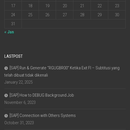
17
18
19
20
21
22
23
24
25
26
27
28
29
30
31
« Jan
LASTPOST
[SAP] Run & Generate “RGUGBR00” Ketika Exit FI – Subtitusi yang
telah dibuat tidak dikenali
January 22, 2025
[SAP] How to DEBUG Background Job
November 6, 2023
[SAP] Connection with Others Systems
October 31, 2023