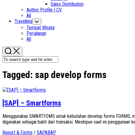
Sales Distribution
Author Profile | CV
All
Travelling
Toggle
Child
Tempat Wisata
Menu
Perjalanan
All
Tagged:
sap develop forms
[SAP] – Smartforms
Menggunakan SMARTFOMS untuk kebutuhan develop forms FORMS, merup
digunakan sebagai bukti dari transaksi. Meskipun saat ini penggunaan ker
Report & Forms
/
SAPABAP