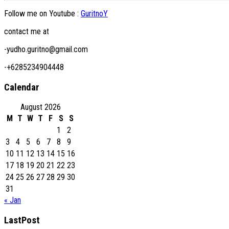
Follow me on Youtube :
GuritnoY
contact me at
-yudho.guritno@gmail.com
-+6285234904448
Calendar
August 2026
M
T
W
T
F
S
S
1
2
3
4
5
6
7
8
9
10
11
12
13
14
15
16
17
18
19
20
21
22
23
24
25
26
27
28
29
30
31
« Jan
LastPost