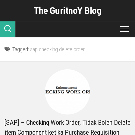
Skip
The GuritnoY Blog
to
content
Tagged:
sap checking delete order
[SAP] – Checking Work Order, Tidak Boleh Delete
item Component ketika Purchase Requisition