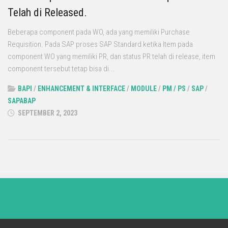
Telah di Released.
Beberapa component pada WO, ada yang memiliki Purchase
Requisition. Pada SAP proses SAP Standard ketika Item pada
component WO yang memiliki PR, dan status PR telah di release, item
component tersebut tetap bisa di...
BAPI
/
ENHANCEMENT & INTERFACE
/
MODULE
/
PM / PS
/
SAP
/
SAPABAP
SEPTEMBER 2, 2023