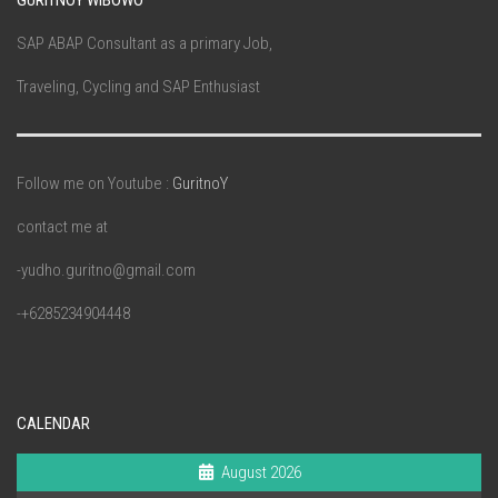
GURITNOY WIBOWO
SAP ABAP Consultant as a primary Job,
Traveling, Cycling and SAP Enthusiast
Follow me on Youtube :
GuritnoY
contact me at
-yudho.guritno@gmail.com
-+6285234904448
CALENDAR
August 2026