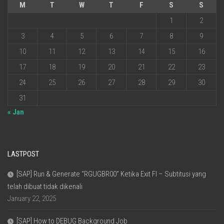
M
T
W
T
F
S
S
1
2
3
4
5
6
7
8
9
10
11
12
13
14
15
16
17
18
19
20
21
22
23
24
25
26
27
28
29
30
31
« Jan
LASTPOST
[SAP] Run & Generate “RGUGBR00” Ketika Exit FI – Subtitusi yang
telah dibuat tidak dikenali
January 22, 2025
[SAP] How to DEBUG Background Job