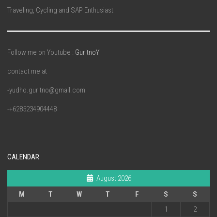
Traveling, Cycling and SAP Enthusiast
Follow me on Youtube :
GuritnoY
contact me at
-yudho.guritno@gmail.com
-+6285234904448
CALENDAR
August 2026
M
T
W
T
F
S
S
1
2