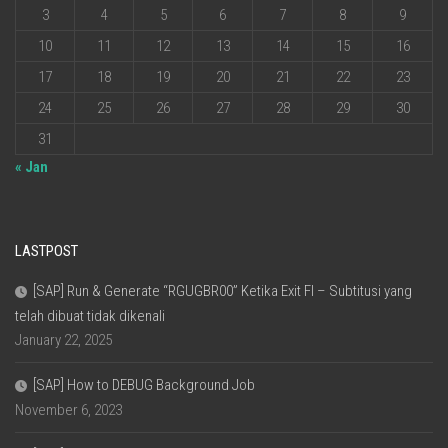
3
4
5
6
7
8
9
10
11
12
13
14
15
16
17
18
19
20
21
22
23
24
25
26
27
28
29
30
31
« Jan
LASTPOST
[SAP] Run & Generate “RGUGBR00” Ketika Exit FI – Subtitusi yang
telah dibuat tidak dikenali
January 22, 2025
[SAP] How to DEBUG Background Job
November 6, 2023