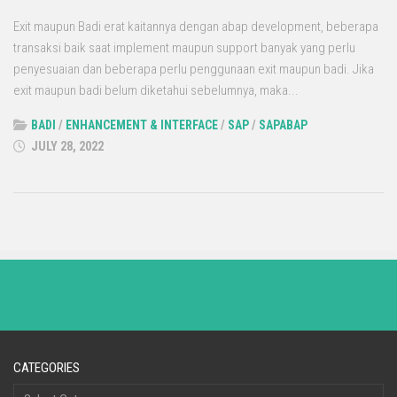
Exit maupun Badi erat kaitannya dengan abap development, beberapa
transaksi baik saat implement maupun support banyak yang perlu
penyesuaian dan beberapa perlu penggunaan exit maupun badi. Jika
exit maupun badi belum diketahui sebelumnya, maka...
BADI
/
ENHANCEMENT & INTERFACE
/
SAP
/
SAPABAP
JULY 28, 2022
CATEGORIES