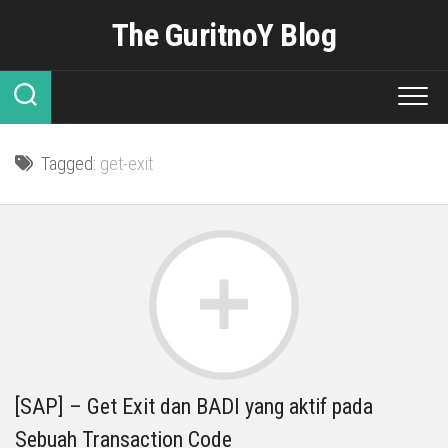
Skip
The GuritnoY Blog
to
content
Tagged:
get-exit
[SAP] – Get Exit dan BADI yang aktif pada
Sebuah Transaction Code