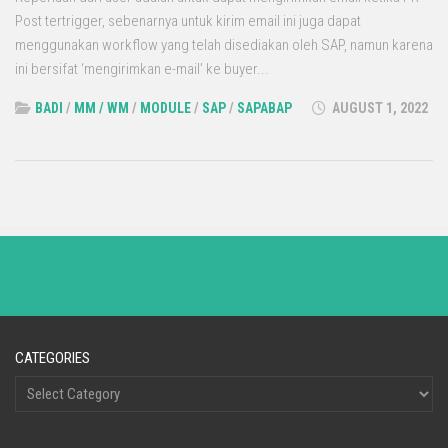
Post tertrigger, sebenarnya untuk kirim email ini juga dapat
menggunakan workflow yang telah disediakan oleh SAP, namun karena
ini bersifat ‘mengirimkan e-mail’ ke buyer...
BADI
/
MM / WM
/
MODULE
/
SAP
/
SAPABAP
AUGUST 1, 2022
CATEGORIES