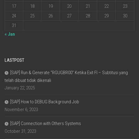
17
18
19
20
21
22
23
24
25
26
27
28
29
30
31
« Jan
LASTPOST
[SAP] Run & Generate “RGUGBR00” Ketika Exit FI – Subtitusi yang
telah dibuat tidak dikenali
January 22, 2025
[SAP] How to DEBUG Background Job
November 6, 2023
[SAP] Connection with Others Systems
October 31, 2023