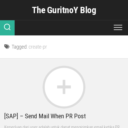
Skip
The GuritnoY Blog
to
content
Tagged:
create-pr
[SAP] – Send Mail When PR Post
Keperluan dari user adalah untuk dapat mengirimkan email ketika PR