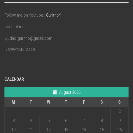
Follow me on Youtube :
GuritnoY
contact me at
-yudho.guritno@gmail.com
-+6285234904448
CALENDAR
August 2026
M
T
W
T
F
S
S
1
2
3
4
5
6
7
8
9
10
11
12
13
14
15
16