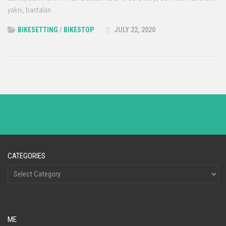
yakni, bantalan...
BIKESETTING
/
BIKESTOP
JULY 22, 2020
CATEGORIES
ME