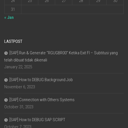
24
25
26
27
28
29
30
31
« Jan
LASTPOST
[SAP] Run & Generate “RGUGBR00” Ketika Exit FI – Subtitusi yang
telah dibuat tidak dikenali
January 22, 2025
[SAP] How to DEBUG Background Job
November 6, 2023
[SAP] Connection with Others Systems
October 31, 2023
[SAP] How to DEBUG SAP SCRIPT
October 7, 2023