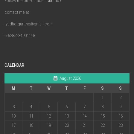
Follow me on Youtube :
GuritnoY
contact me at
-yudho.guritno@gmail.com
-+6285234904448
CALENDAR
August 2026
M
T
W
T
F
S
S
1
2
3
4
5
6
7
8
9
10
11
12
13
14
15
16
17
18
19
20
21
22
23