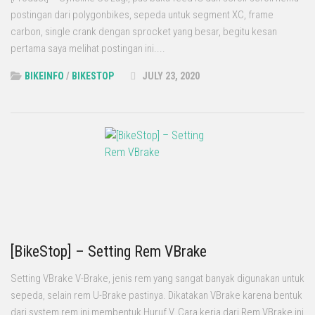
postingan dari polygonbikes, sepeda untuk segment XC, frame
carbon, single crank dengan sprocket yang besar, begitu kesan
pertama saya melihat postingan ini....
BIKEINFO
/
BIKESTOP
JULY 23, 2020
[BikeStop] – Setting Rem VBrake
Setting VBrake V-Brake, jenis rem yang sangat banyak digunakan untuk
sepeda, selain rem U-Brake pastinya. Dikatakan VBrake karena bentuk
dari system rem ini membentuk Huruf V. Cara kerja dari Rem VBrake ini