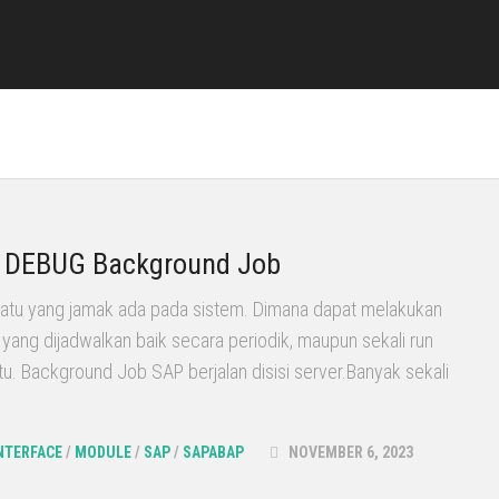
o DEBUG Background Job
atu yang jamak ada pada sistem. Dimana dapat melakukan
u yang dijadwalkan baik secara periodik, maupun sekali run
u. Background Job SAP berjalan disisi server.Banyak sekali
NTERFACE
/
MODULE
/
SAP
/
SAPABAP
NOVEMBER 6, 2023