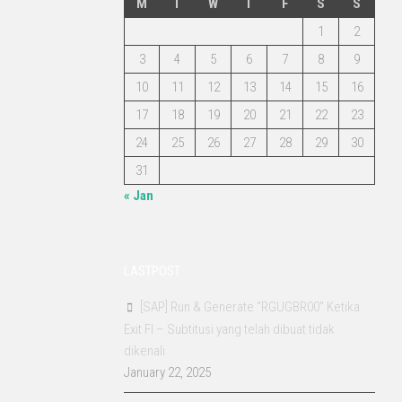
M
T
W
T
F
S
S
1
2
3
4
5
6
7
8
9
10
11
12
13
14
15
16
17
18
19
20
21
22
23
24
25
26
27
28
29
30
31
« Jan
LASTPOST
[SAP] Run & Generate “RGUGBR00” Ketika
Exit FI – Subtitusi yang telah dibuat tidak
dikenali
January 22, 2025