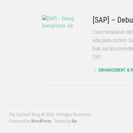
[SAP] – Deb
Cara melakukan deb
ada pada sistem. Di
baik secara periodi
SAP...
ENHANCEMENT & I
The GuritnoY Blog © 2026. All Rights Reserved.
Powered by
WordPress
. Theme by
Alx
.