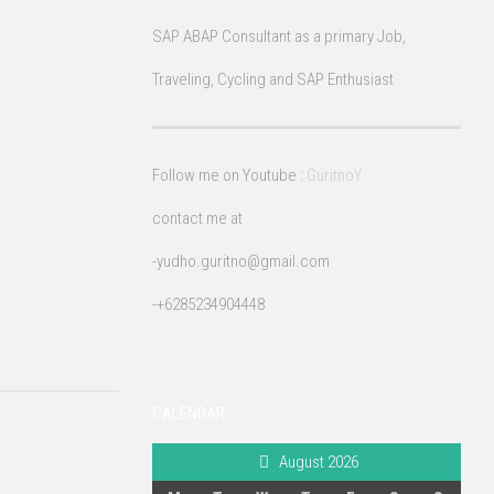
HCM
SAP ABAP Consultant as a primary Job,
PM
/
Traveling, Cycling and SAP Enthusiast
PS
PP
/
Follow me on Youtube :
GuritnoY
QM
contact me at
Sales
Distribution
-yudho.guritno@gmail.com
-+6285234904448
CALENDAR
August 2026