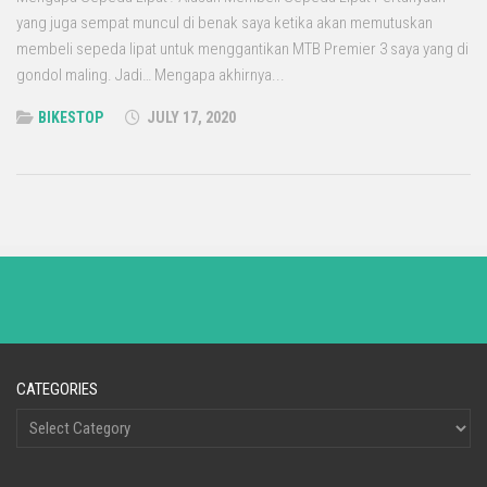
yang juga sempat muncul di benak saya ketika akan memutuskan
membeli sepeda lipat untuk menggantikan MTB Premier 3 saya yang di
gondol maling. Jadi… Mengapa akhirnya...
BIKESTOP
JULY 17, 2020
CATEGORIES