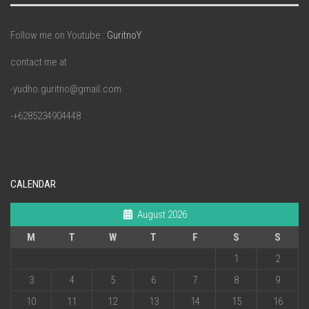
Follow me on Youtube :
GuritnoY
contact me at
-yudho.guritno@gmail.com
-+6285234904448
CALENDAR
August 2026
M
T
W
T
F
S
S
1
2
3
4
5
6
7
8
9
10
11
12
13
14
15
16