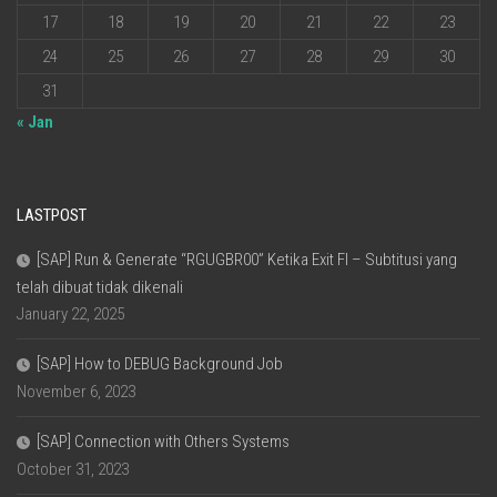
17
18
19
20
21
22
23
24
25
26
27
28
29
30
31
« Jan
LASTPOST
[SAP] Run & Generate “RGUGBR00” Ketika Exit FI – Subtitusi yang
telah dibuat tidak dikenali
January 22, 2025
[SAP] How to DEBUG Background Job
November 6, 2023
[SAP] Connection with Others Systems
October 31, 2023