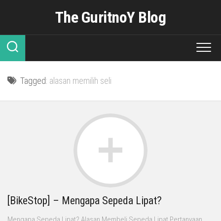
Skip
The GuritnoY Blog
to
content
Tagged:
alasan memilih seli
[BikeStop] – Mengapa Sepeda Lipat?
Mengapa Sepeda Lipat? Alasan Membeli Sepeda Lipat Pertanyaan