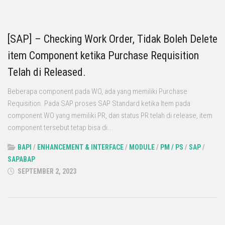
[SAP] – Checking Work Order, Tidak Boleh Delete
item Component ketika Purchase Requisition
Telah di Released.
Beberapa component pada WO, ada yang memiliki Purchase
Requisition. Pada SAP proses SAP Standard ketika Item pada
component WO yang memiliki PR, dan status PR telah di release, item
component tersebut tetap bisa di...
BAPI
/
ENHANCEMENT & INTERFACE
/
MODULE
/
PM / PS
/
SAP
/
SAPABAP
SEPTEMBER 2, 2023