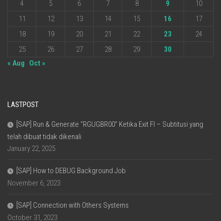
4
5
6
7
8
9
10
11
12
13
14
15
16
17
18
19
20
21
22
23
24
25
26
27
28
29
30
« Aug
Oct »
LASTPOST
[SAP] Run & Generate “RGUGBR00” Ketika Exit FI – Subtitusi yang
telah dibuat tidak dikenali
January 22, 2025
[SAP] How to DEBUG Background Job
November 6, 2023
[SAP] Connection with Others Systems
October 31, 2023