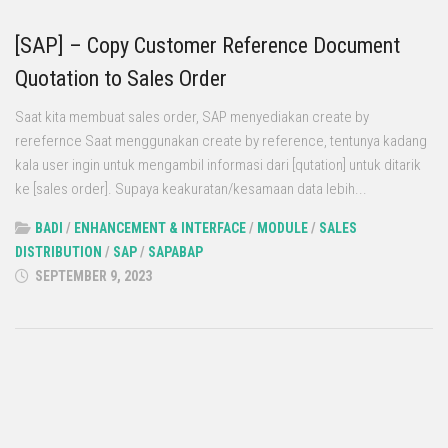
[SAP] – Copy Customer Reference Document
Quotation to Sales Order
Saat kita membuat sales order, SAP menyediakan create by
rerefernce Saat menggunakan create by reference, tentunya kadang
kala user ingin untuk mengambil informasi dari [qutation] untuk ditarik
ke [sales order]. Supaya keakuratan/kesamaan data lebih...
BADI
/
ENHANCEMENT & INTERFACE
/
MODULE
/
SALES
DISTRIBUTION
/
SAP
/
SAPABAP
SEPTEMBER 9, 2023