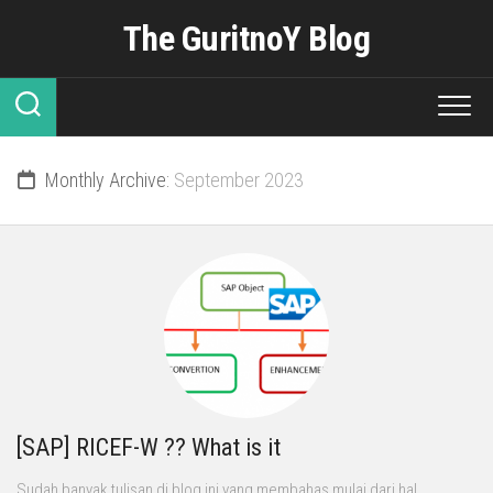
Skip
The GuritnoY Blog
to
content
Monthly Archive:
September 2023
[SAP] RICEF-W ?? What is it
Sudah banyak tulisan di blog ini yang membahas mulai dari hal