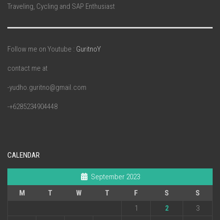
Traveling, Cycling and SAP Enthusiast
Follow me on Youtube :
GuritnoY
contact me at
-yudho.guritno@gmail.com
-+6285234904448
CALENDAR
September 2023
M
T
W
T
F
S
S
1
2
3