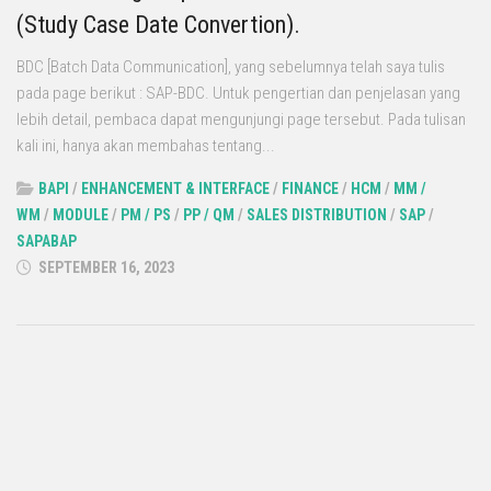
(Study Case Date Convertion).
BDC [Batch Data Communication], yang sebelumnya telah saya tulis
pada page berikut : SAP-BDC. Untuk pengertian dan penjelasan yang
lebih detail, pembaca dapat mengunjungi page tersebut. Pada tulisan
kali ini, hanya akan membahas tentang...
BAPI
/
ENHANCEMENT & INTERFACE
/
FINANCE
/
HCM
/
MM /
WM
/
MODULE
/
PM / PS
/
PP / QM
/
SALES DISTRIBUTION
/
SAP
/
SAPABAP
SEPTEMBER 16, 2023