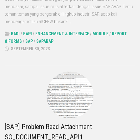
mendasar, sampai issue crusial terkait dengan issue SAP ABAP. Tentu
teman-teman yang bergerak di lingkup industri SAP, acap kali
mendengar istilah RICEFW bukan?...
BADI
/
BAPI
/
ENHANCEMENT & INTERFACE
/
MODULE
/
REPORT
& FORMS
/
SAP
/
SAPABAP
SEPTEMBER 30, 2023
[SAP] Problem Read Attachment
SO_DOCUMENT_READ_API1